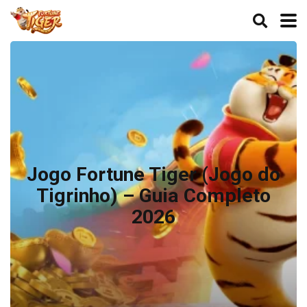
Jogo Fortune Tiger (Jogo do
Tigrinho) – Guia Completo
2026