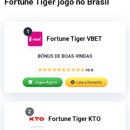
Fortune Tiger jogo no Brasil
1
Fortune Tiger VBET
BÔNUS DE BOAS-VINDAS
10.0
Jogue Agora
Leia a Resenha
2
Fortune Tiger KTO