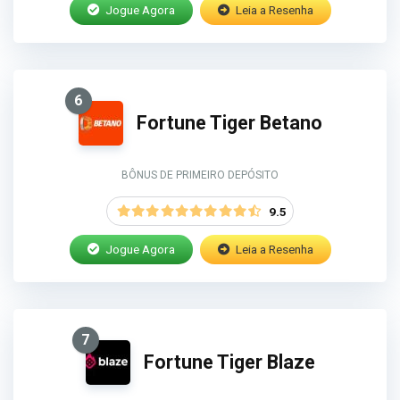
Jogue Agora
Leia a Resenha
6
Fortune Tiger Betano
BÔNUS DE PRIMEIRO DEPÓSITO
9.5
Jogue Agora
Leia a Resenha
7
Fortune Tiger Blaze