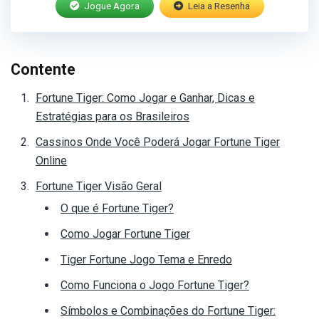
Jogue Agora
Leia a Resenha
Contente
Fortune Tiger: Como Jogar e Ganhar, Dicas e
Estratégias para os Brasileiros
Cassinos Onde Você Poderá Jogar Fortune Tiger
Online
Fortune Tiger Visão Geral
O que é Fortune Tiger?
Como Jogar Fortune Tiger
Tiger Fortune Jogo Tema e Enredo
Como Funciona o Jogo Fortune Tiger?
Símbolos e Combinações do Fortune Tiger: