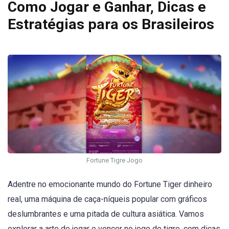
Como Jogar e Ganhar, Dicas e
Estratégias para os Brasileiros
Fortune Tigre Jogo
Adentre no emocionante mundo do Fortune Tiger dinheiro
real, uma máquina de caça-níqueis popular com gráficos
deslumbrantes e uma pitada de cultura asiática. Vamos
explorar a arte de jogar e vencer no jogo do tigre, com dicas