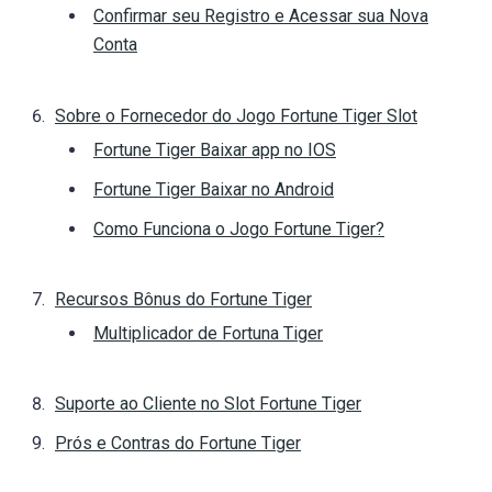
Confirmar seu Registro e Acessar sua Nova
Conta
Sobre o Fornecedor do Jogo Fortune Tiger Slot
Fortune Tiger Baixar app no IOS
Fortune Tiger Baixar no Android
Como Funciona o Jogo Fortune Tiger?
Recursos Bônus do Fortune Tiger
Multiplicador de Fortuna Tiger
Suporte ao Cliente no Slot Fortune Tiger
Prós e Contras do Fortune Tiger