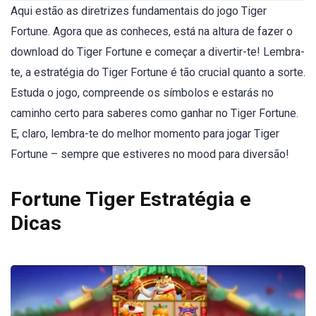
Aqui estão as diretrizes fundamentais do jogo Tiger
Fortune. Agora que as conheces, está na altura de fazer o
download do Tiger Fortune e começar a divertir-te! Lembra-
te, a estratégia do Tiger Fortune é tão crucial quanto a sorte.
Estuda o jogo, compreende os símbolos e estarás no
caminho certo para saberes como ganhar no Tiger Fortune.
E, claro, lembra-te do melhor momento para jogar Tiger
Fortune – sempre que estiveres no mood para diversão!
Fortune Tiger Estratégia e
Dicas