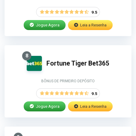
9.5
Jogue Agora
Leia a Resenha
8
Fortune Tiger Bet365
BÔNUS DE PRIMEIRO DEPÓSITO
9.5
Jogue Agora
Leia a Resenha