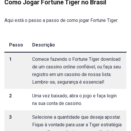
Como Jogar Fortune Tiger
no Brasil
Aqui está o passo a passo de como jogar Fortune Tiger:
Passo
Descrição
1
Comece fazendo o Fortune Tiger download
de um cassino online confiável, ou faça seu
registro em um cassino de nossa lista.
Lembre-se, segurança é essencial!
2
Uma vez baixado, abra o jogo e faça login
na sua conta de cassino.
3
Selecione a quantidade que deseja apostar.
Fique à vontade para usar a Tiger estratégia