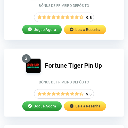
BÔNUS DE PRIMEIRO DEPÓSITO
9.8
Jogue Agora
Leia a Resenha
3
Fortune Tiger Pin Up
BÔNUS DE PRIMEIRO DEPÓSITO
9.5
Jogue Agora
Leia a Resenha