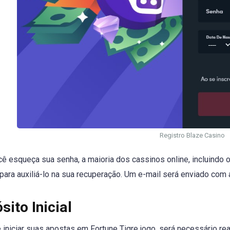
Registro Blaze Casino
ê esqueça sua senha, a maioria dos cassinos online, incluindo o
para auxiliá-lo na sua recuperação. Um e-mail será enviado com a
sito Inicial
 iniciar suas apostas em Fortune Tigre jogo, será necessário rea