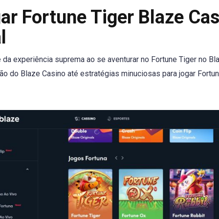
ar Fortune Tiger Blaze Ca
l
e da experiência suprema ao se aventurar no Fortune Tiger no Bl
ão do Blaze Casino até estratégias minuciosas para jogar Fortun