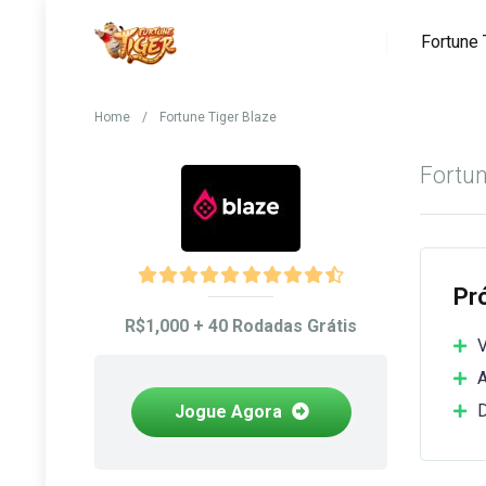
Fortune 
Home
/
Fortune Tiger Blaze
Fortun
Pr
R$1,000 + 40 Rodadas Grátis
V
A
D
Jogue Agora