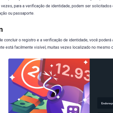
vezes, para a verificação de identidade, podem ser solicitad
cação ou passaporte.
n
e concluir o registro e a verificação de identidade, você poderá
te está facilmente visível, muitas vezes localizado no mesmo c