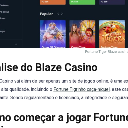
Fortune Tiger Blaze casin
lise do Blaze Casino
Casino vai além de ser apenas um site de jogos online; é uma 
 alta qualidade, incluindo o
Fortune Tigrinho caça-níquel
, este c
nte. Sendo regulamentado e licenciado, a integridade e seguranç
o começar a jogar Fortune