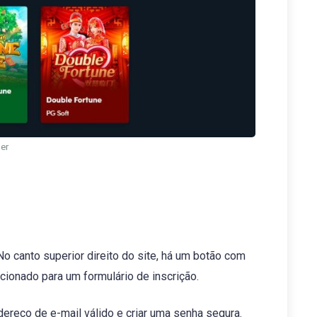
er
No canto superior direito do site, há um botão com
ecionado para um formulário de inscrição.
reço de e-mail válido e criar uma senha segura.