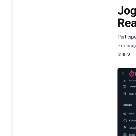
Jog
Rea
Particip
exploraç
leitura.