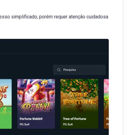
cesso simplificado, porém requer atenção cuidadosa