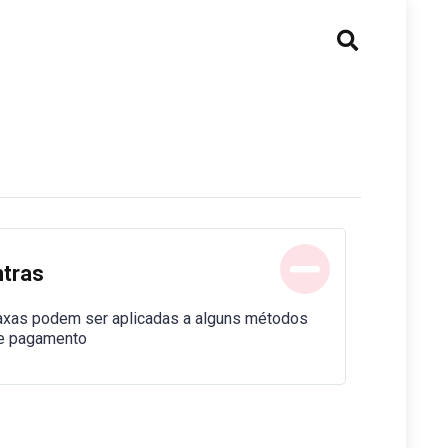
tras
axas podem ser aplicadas a alguns métodos
e pagamento