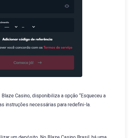
 Blaze Casino, disponibiliza a opção “Esqueceu a
s instruções necessárias para redefini-la.
lizar um depósito. No Blaze Casino Brasil, há uma