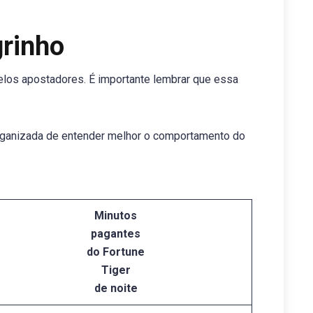
grinho
elos apostadores. É importante lembrar que essa
 organizada de entender melhor o comportamento do
Minutos
pagantes
do Fortune
Tiger
de noite