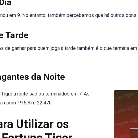
Dia
inou em 9. No entanto, também percebemos que há outros bons m
e Tarde
es de ganhar para quem joga à tarde também é o que termina em
agantes da Noite
Tigre à noite são os terminados em 7. As
s como 19:57h e 22:47h.
ra Utilizar os