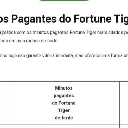
s Pagantes do Fortune Ti
 prática com os minutos pagantes Fortune Tiger mais citados p
nces em uma rodada de sorte.
rinho hoje não garante vitória imediata, mas oferece uma forma
Minutos
pagantes
do Fortune
Tiger
de tarde