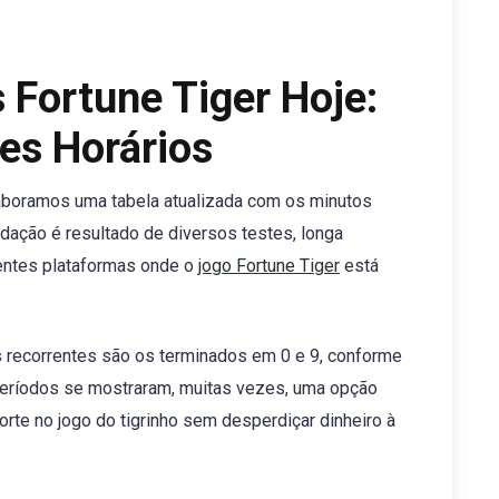
 Fortune Tiger Hoje:
es Horários
aboramos uma tabela atualizada com os minutos
dação é resultado de diversos testes, longa
entes plataformas onde o
jogo Fortune Tiger
está
s recorrentes são os terminados em 0 e 9, conforme
períodos se mostraram, muitas vezes, uma opção
orte no jogo do tigrinho sem desperdiçar dinheiro à