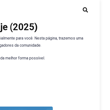
je (2025)
cialmente para você. Nesta página, trazemos uma
jogadores da comunidade.
da melhor forma possível.