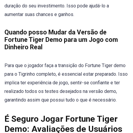
duração do seu investimento. Isso pode ajudá-lo a
aumentar suas chances e ganhos.
Quando posso Mudar da Versão de
Fortune Tiger Demo para um Jogo com
Dinheiro Real
Para que o jogador faça a transição do Fortune Tiger demo
para o Tigrinho completo, é essencial estar preparado. Isso
implica ter experiência de jogo, sentir-se confiante e ter
realizado todos os testes desejados na versão demo,
garantindo assim que possui tudo o que é necessário.
É Seguro Jogar Fortune Tiger
Demo: Avaliações de Usuários