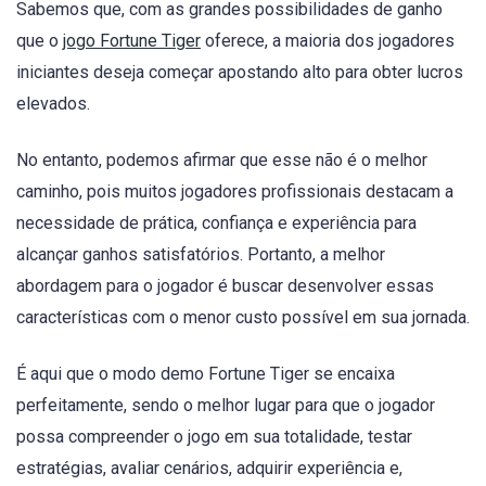
Sabemos que, com as grandes possibilidades de ganho
que o
jogo Fortune Tiger
oferece, a maioria dos jogadores
iniciantes deseja começar apostando alto para obter lucros
elevados.
No entanto, podemos afirmar que esse não é o melhor
caminho, pois muitos jogadores profissionais destacam a
necessidade de prática, confiança e experiência para
alcançar ganhos satisfatórios. Portanto, a melhor
abordagem para o jogador é buscar desenvolver essas
características com o menor custo possível em sua jornada.
É aqui que o modo demo Fortune Tiger se encaixa
perfeitamente, sendo o melhor lugar para que o jogador
possa compreender o jogo em sua totalidade, testar
estratégias, avaliar cenários, adquirir experiência e,