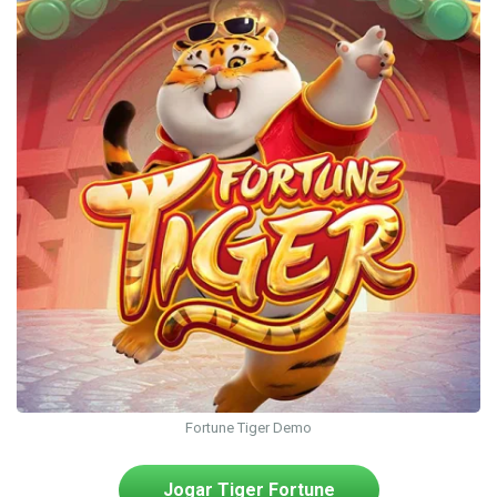
Fortune Tiger Demo
Jogar Tiger Fortune