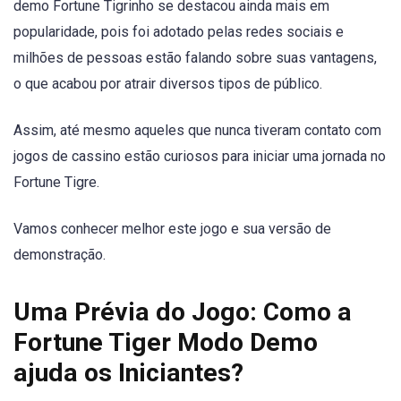
demo Fortune Tigrinho se destacou ainda mais em
popularidade, pois foi adotado pelas redes sociais e
milhões de pessoas estão falando sobre suas vantagens,
o que acabou por atrair diversos tipos de público.
Assim, até mesmo aqueles que nunca tiveram contato com
jogos de cassino estão curiosos para iniciar uma jornada no
Fortune Tigre.
Vamos conhecer melhor este jogo e sua versão de
demonstração.
Uma Prévia do Jogo: Como a
Fortune Tiger Modo Demo
ajuda os Iniciantes?