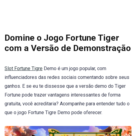
Domine o Jogo Fortune Tiger
com a Versão de Demonstração
Slot Fortune Tigre
Demo é um jogo popular, com
influenciadores das redes sociais comentando sobre seus
ganhos. E se eu te dissesse que a versão demo do Tiger
Fortune pode trazer vantagens interessantes de forma
gratuita, você acreditaria? Acompanhe para entender tudo o
que o jogo Fortune Tigre Demo pode oferecer.