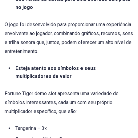
no jogo
O jogo foi desenvolvido para proporcionar uma experiência
envolvente ao jogador, combinando gráficos, recursos, sons
e trilha sonora que, juntos, podem oferecer um alto nível de
entretenimento.
Esteja atento aos símbolos e seus
multiplicadores de valor
Fortune Tiger demo slot apresenta uma variedade de
símbolos interessantes, cada um com seu próprio
multiplicador específico, que são:
Tangerina – 3x