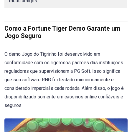
meus amigos.
Como a Fortune Tiger Demo Garante um
Jogo Seguro
O demo Jogo do Tigrinho foi desenvolvido em
conformidade com os rigorosos padrões das instituições
reguladoras que supervisionam a PG Soft. Isso significa
que seu software RNG foi testado minuciosamente e
considerado imparcial a cada rodada. Além disso, o jogo é
disponibilizado somente em cassinos online confiáveis e
seguros.