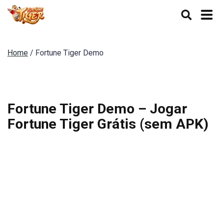
Home
/
Fortune Tiger Demo
Fortune Tiger Demo – Jogar
Fortune Tiger Grátis (sem APK)