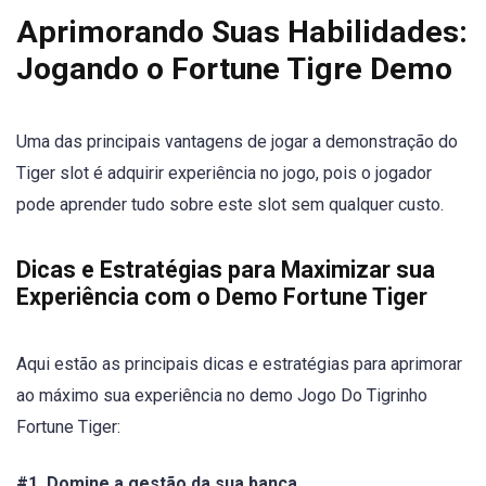
Aprimorando Suas Habilidades:
Jogando o Fortune Tigre Demo
Uma das principais vantagens de jogar a demonstração do
Tiger slot é adquirir experiência no jogo, pois o jogador
pode aprender tudo sobre este slot sem qualquer custo.
Dicas e Estratégias para Maximizar sua
Experiência com o Demo Fortune Tiger
Aqui estão as principais dicas e estratégias para aprimorar
ao máximo sua experiência no demo Jogo Do Tigrinho
Fortune Tiger:
#1. Domine a gestão da sua banca