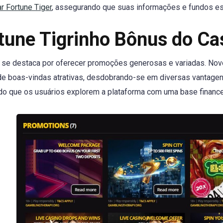
ar Fortune Tiger
, assegurando que suas informações e fundos es
tune Tigrinho Bônus do Ca
 se destaca por oferecer promoções generosas e variadas. No
de boas-vindas atrativas, desdobrando-se em diversas vantagen
do que os usuários explorem a plataforma com uma base financei