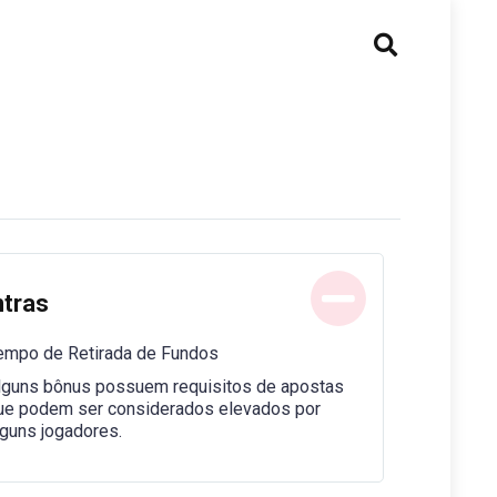
tras
empo de Retirada de Fundos
lguns bônus possuem requisitos de apostas
ue podem ser considerados elevados por
lguns jogadores.