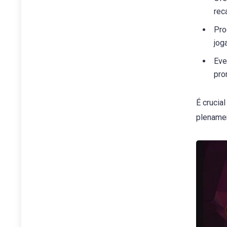
rec
Pro
jog
Eve
pro
É crucia
plenamen