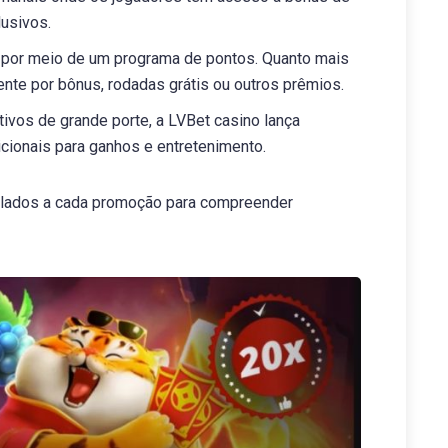
lusivos.
por meio de um programa de pontos. Quanto mais
te por bônus, rodadas grátis ou outros prêmios.
ivos de grande porte, a LVBet casino lança
ionais para ganhos e entretenimento.
culados a cada promoção para compreender