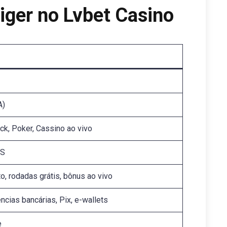
iger no Lvbet Casino
A)
ack, Poker, Cassino ao vivo
OS
o, rodadas grátis, bônus ao vivo
ências bancárias, Pix, e-wallets
e