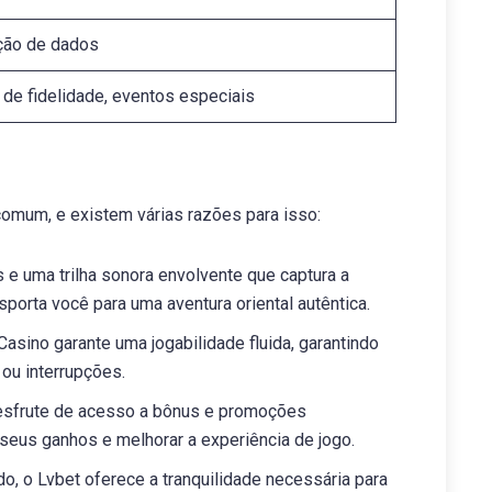
eção de dados
de fidelidade, eventos especiais
comum, e existem várias razões para isso:
 e uma trilha sonora envolvente que captura a
porta você para uma aventura oriental autêntica.
asino garante uma jogabilidade fluida, garantindo
 ou interrupções.
 desfrute de acesso a bônus e promoções
seus ganhos e melhorar a experiência de jogo.
, o Lvbet oferece a tranquilidade necessária para