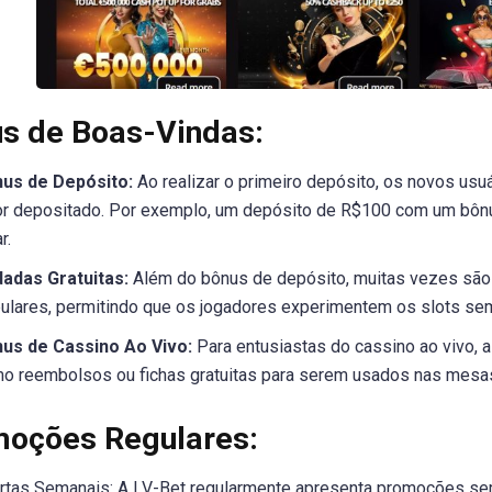
s de Boas-Vindas:
us de Depósito:
Ao realizar o primeiro depósito, os novos us
or depositado. Por exemplo, um depósito de R$100 com um bônu
r.
adas Gratuitas:
Além do bônus de depósito, muitas vezes são 
ulares, permitindo que os jogadores experimentem os slots sem u
us de Cassino Ao Vivo:
Para entusiastas do cassino ao vivo, 
o reembolsos ou fichas gratuitas para serem usados nas mesas
oções Regulares:
rtas Semanais: A LV-Bet regularmente apresenta promoções se