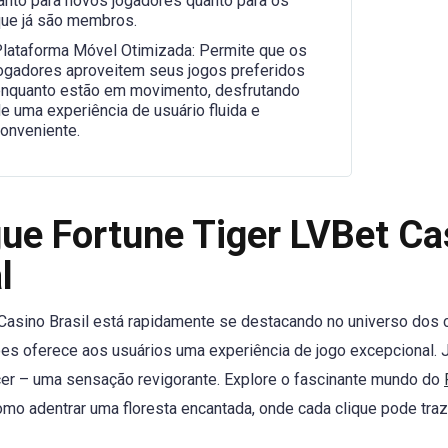
anto para novos jogadores quanto para os
ue já são membros.
lataforma Móvel Otimizada: Permite que os
ogadores aproveitem seus jogos preferidos
nquanto estão em movimento, desfrutando
e uma experiência de usuário fluida e
onveniente.
ue Fortune Tiger LVBet Ca
l
Casino Brasil está rapidamente se destacando no universo dos 
s oferece aos usuários uma experiência de jogo excepcional. 
r – uma sensação revigorante. Explore o fascinante mundo do
como adentrar uma floresta encantada, onde cada clique pode traz