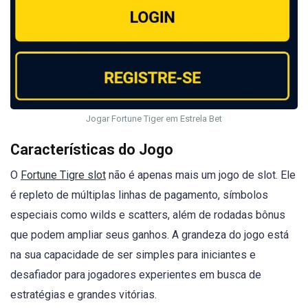
Jogar Fortune Tiger em Estrela Bet
Características do Jogo
O
Fortune Tigre slot
não é apenas mais um jogo de slot. Ele
é repleto de múltiplas linhas de pagamento, símbolos
especiais como wilds e scatters, além de rodadas bônus
que podem ampliar seus ganhos. A grandeza do jogo está
na sua capacidade de ser simples para iniciantes e
desafiador para jogadores experientes em busca de
estratégias e grandes vitórias.