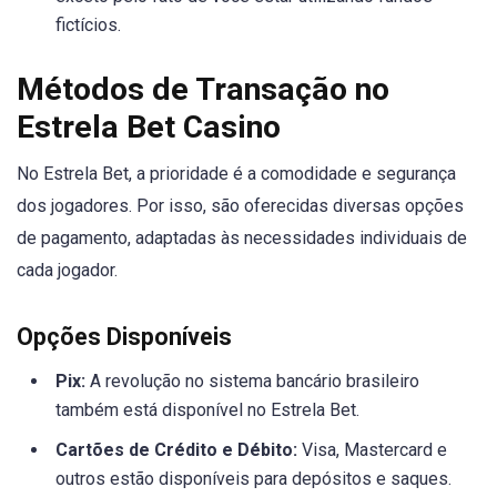
fictícios.
Métodos de Transação no
Estrela Bet Casino
No Estrela Bet, a prioridade é a comodidade e segurança
dos jogadores. Por isso, são oferecidas diversas opções
de pagamento, adaptadas às necessidades individuais de
cada jogador.
Opções Disponíveis
Pix:
A revolução no sistema bancário brasileiro
também está disponível no Estrela Bet.
Cartões de Crédito e Débito:
Visa, Mastercard e
outros estão disponíveis para depósitos e saques.