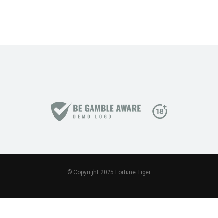
© Copyright 2025 Fortune Tiger