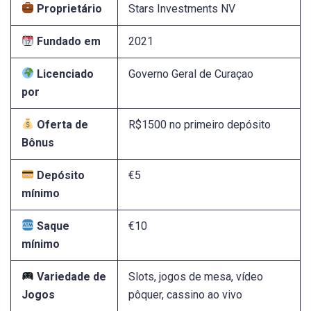
Proprietário
Stars Investments NV
Fundado em
2021
Licenciado
Governo Geral de Curaçao
por
Oferta de
R$1500 no primeiro depósito
Bônus
Depósito
€5
mínimo
Saque
€10
mínimo
Variedade de
Slots, jogos de mesa, vídeo
Jogos
pôquer, cassino ao vivo