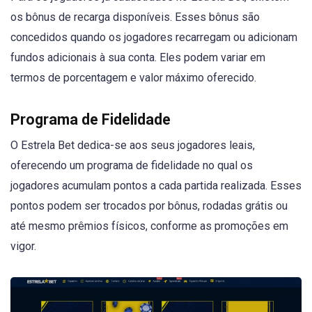
os bônus de recarga disponíveis. Esses bônus são
concedidos quando os jogadores recarregam ou adicionam
fundos adicionais à sua conta. Eles podem variar em
termos de porcentagem e valor máximo oferecido.
Programa de Fidelidade
O Estrela Bet dedica-se aos seus jogadores leais,
oferecendo um programa de fidelidade no qual os
jogadores acumulam pontos a cada partida realizada. Esses
pontos podem ser trocados por bônus, rodadas grátis ou
até mesmo prêmios físicos, conforme as promoções em
vigor.