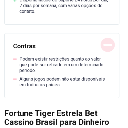
7 dias por semana, com várias opções de
contato.
Contras
Podem existir restrições quanto ao valor
que pode ser retirado em um determinado
período.
Alguns jogos podem não estar disponíveis
em todos os países.
Fortune Tiger Estrela Bet
Cassino Brasil para Dinheiro