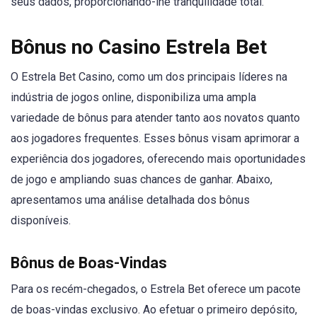
seus dados, proporcionando-lhe tranquilidade total.
Bônus no Casino Estrela Bet
O Estrela Bet Casino, como um dos principais líderes na
indústria de jogos online, disponibiliza uma ampla
variedade de bônus para atender tanto aos novatos quanto
aos jogadores frequentes. Esses bônus visam aprimorar a
experiência dos jogadores, oferecendo mais oportunidades
de jogo e ampliando suas chances de ganhar. Abaixo,
apresentamos uma análise detalhada dos bônus
disponíveis.
Bônus de Boas-Vindas
Para os recém-chegados, o Estrela Bet oferece um pacote
de boas-vindas exclusivo. Ao efetuar o primeiro depósito,