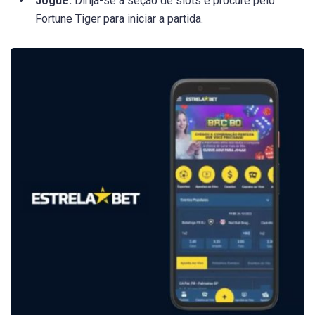
Jogue:
Dirija-se à seção de slots e procure pelo
Fortune Tiger para iniciar a partida.